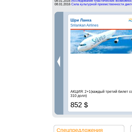
08.01.2016
Исследование пластических возможнос
08.01.2016
Сила культурной преемственности дикт
Шри Ланка
Srilankan Airlines
АКЦИЯ: 2+1(каждый третий билет со
310 долл)
852 $
Спецпредложения