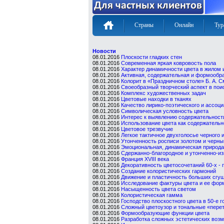
Страны
Онлайн
Тур
Новости
08.01.2016
Плоскости гладких стен
08.01.2016
Современная яркая ковровость пола
08.01.2016
Характер динамичности цвета в жилом 
08.01.2016
Активная, содержательная и формообр
08.01.2016
Колорит в «Праздничном столе» Б. А. 
08.01.2016
Своеобразный творческий аспект в пои
08.01.2016
Комплекс художественных задач
08.01.2016
Цветовые находки в тканях
08.01.2016
Качество лирико-поэтического и ассоц
08.01.2016
Символическая условность цвета
08.01.2016
Интерес к выявлению содержательност
08.01.2016
Использование цвета как содержательн
08.01.2016
Цветовое трезвучие
08.01.2016
Легкое тактичное двухголосье черного и
08.01.2016
Утонченность росписи золотом и черн
08.01.2016
Эмоциональная, динамическая природа
08.01.2016
Сдержанно-благородное и утонченно-из
08.01.2016
Франция XVIII века
08.01.2016
Декоративность цветосочетаний 60-х - 
08.01.2016
Создание колористических гармоний
08.01.2016
Движение и пластичность больших сгу
08.01.2016
Исследование фактуры цвета и ее фо
08.01.2016
Насыщенность цвета светом
08.01.2016
Колористическая гамма
08.01.2016
Господство плоскостного цвета в 50-е г
08.01.2016
Сложный цветоузор и тональные «перет
08.01.2016
Формообразующие функции цвета
08.01.2016
Разработка сложных эстетических возмо