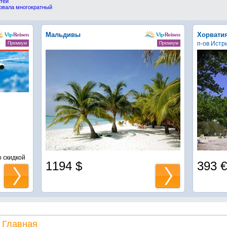
тей
овала многократный
Мальдивы
Хорвати
п-ов Истр
Премиум
Премиум
 скидкой
1194 $
393 €
Главная