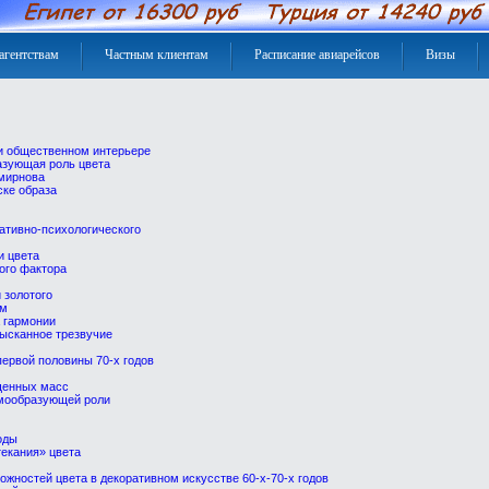
агентствам
Частным клиентам
Расписание авиарейсов
Визы
и общественном интерьере
азующая роль цвета
Смирнова
ске образа
иативно-психологического
и цвета
ого фактора
 золотого
ым
 гармонии
ысканное трезвучие
первой половины 70-х годов
щенных масс
рмообразующей роли
оды
екания» цвета
жностей цвета в декоративном искусстве 60-х-70-х годов