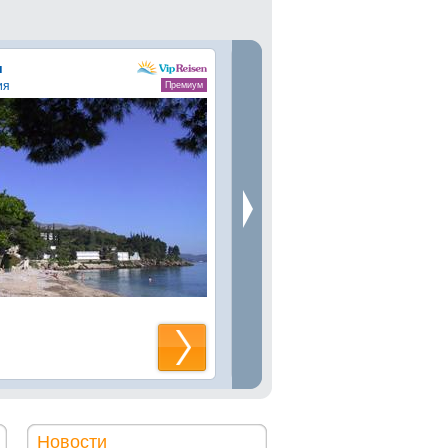
я
Тайланд
ия
Пхукет и Паттайя
Премиум
Горящие предложения на вылет 09/0
от
1081 $
Новости