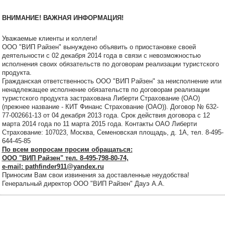
ВНИМАНИЕ! ВАЖНАЯ ИНФОРМАЦИЯ!
Уважаемые клиенты и коллеги!
ООО "ВИП Райзен" вынуждено объявить о приостановке своей
деятельности с 02 декабря 2014 года в связи с невозможностью
исполнения своих обязательств по договорам реализации туристского
продукта.
Гражданская ответственность ООО "ВИП Райзен" за неисполнение или
ненадлежащее исполнение обязательств по договорам реализации
туристского продукта застрахована Либерти Страхование (ОАО)
(прежнее название - КИТ Финанс Страхование (ОАО)). Договор № 632-
77-002661-13 от 04 декабря 2013 года. Срок действия договора с 12
марта 2014 года по 11 марта 2015 года. Контакты ОАО Либерти
Страхование: 107023, Москва, Семеновская площадь, д. 1А, тел. 8-495-
644-45-85
По всем вопросам просим обращаться:
ООО "ВИП Райзен" тел. 8-495-798-80-74,
e-mail: pathfinder911@yandex.ru
Приносим Вам свои извинения за доставленные неудобства!
Генеральный директор ООО "ВИП Райзен" Дауэ А.А.