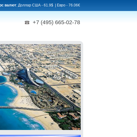
рс валют
: Доллар США - 61.9$ | Евро - 76.06€
+7 (495) 665-02-78